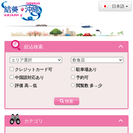
日本語
絞込検索
クレジットカード可
駐車場あり
中国語対応あり
予約可
評価 高→低
閲覧数 多→少
検索
カテゴリ