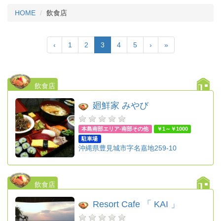
HOME
飲食店
‹
1
2
3
4
5
›
»
飲食店
廻鮮家 みやび
本島南部エリア-南部その他
￥1～￥1000
駐車場
沖縄県豊見城市字名嘉地259-10
飲食店
Resort Cafe 「 KAI 」