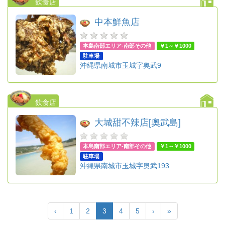
飲食店
中本鮮魚店
本島南部エリア-南部その他
￥1～￥1000
駐車場
沖縄県南城市玉城字奥武9
飲食店
大城甜不辣店[奧武島]
本島南部エリア-南部その他
￥1～￥1000
駐車場
沖縄県南城市玉城字奥武193
‹
1
2
3
4
5
›
»