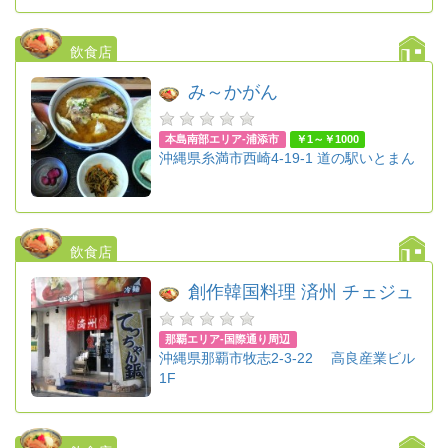
飲食店
み～かがん
本島南部エリア-浦添市
￥1～￥1000
沖縄県糸満市西崎4-19-1 道の駅いとまん
飲食店
創作韓国料理 済州 チェジュ
那覇エリア-国際通り周辺
沖縄県那覇市牧志2-3-22 高良産業ビル
1F