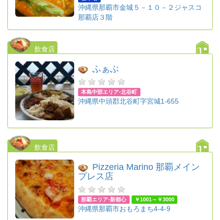
沖縄県那覇市金城５－１０－２ジャスコ
那覇店３階
飲食店
ふぁぶ
本島中部エリア-北谷町
沖縄県中頭郡北谷町字宮城1-655
飲食店
Pizzeria Marino 那覇メイン
プレス店
那覇エリア-新都心
￥1001～￥3000
沖縄県那覇市おもろまち4-4-9