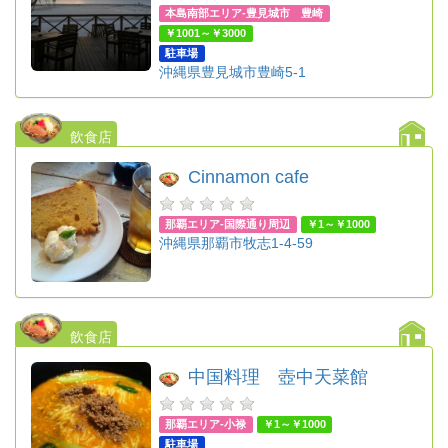
本島南部エリア-豊見城市 豊崎
￥1001～￥3000
駐車場
沖縄県豊見城市豊崎5-1
飲食店
Cinnamon cafe
那覇エリア-国際通り周辺
￥1～￥1000
沖縄県那覇市牧志1-4-59
飲食店
中国料理 壺中天菜館
那覇エリア-小禄
￥1～￥1000
駐車場