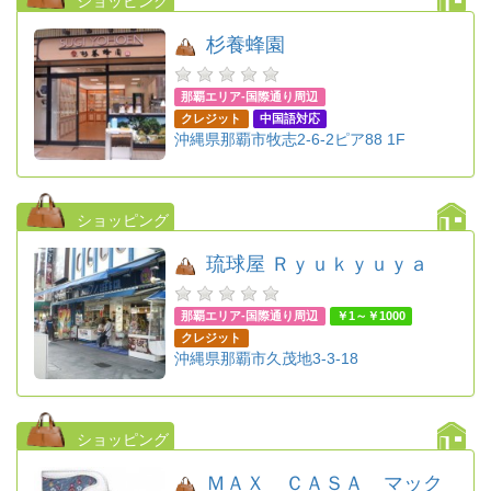
ショッピング
杉養蜂園
那覇エリア-国際通り周辺
クレジット
中国語対応
沖縄県那覇市牧志2-6-2ピア88 1F
ショッピング
琉球屋 Ｒｙｕｋｙｕｙａ
那覇エリア-国際通り周辺
￥1～￥1000
クレジット
沖縄県那覇市久茂地3-3-18
ショッピング
ＭＡＸ ＣＡＳＡ マック