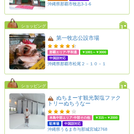
沖縄県那覇市牧志3-1-6
ショッピング
第一牧志公設市場
那覇エリア-平和通
￥1001～￥3000
中国語対応
沖縄県那覇市松尾２－１０－１
ショッピング
ぬちまーす観光製塩ファク
トリーぬちうなー
本島中部エリア-中部その他
￥315～￥2000
駐車場
中国語対応
沖縄県うるま市与那城宮城2768