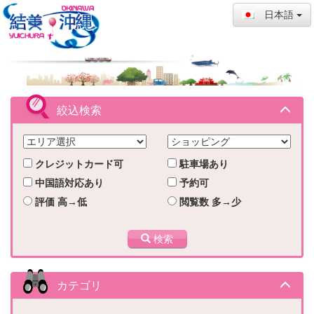
日本語
絞込検索
クレジットカード可
駐車場あり
中国語対応あり
予約可
評価 高→低
閲覧数 多→少
検索
カテゴリ