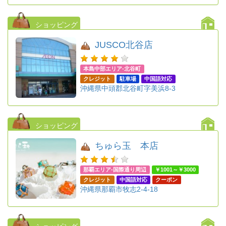
ショッピング
JUSCO北谷店
本島中部エリア-北谷町
クレジット
駐車場
中国語対応
沖縄県中頭郡北谷町字美浜8-3
ショッピング
ちゅら玉 本店
那覇エリア-国際通り周辺
￥1001～￥3000
クレジット
中国語対応
クーポン
沖縄県那覇市牧志2-4-18