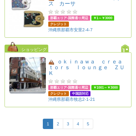
ス カーサ
那覇エリア-国際通り周辺
￥1～￥3000
クレジット
沖縄県那覇市安里2-4-7
ショッピング
ｏｋｉｎａｗａ ｃｒｅａ
ｔｏｒｓ ｌｏｕｎｇｅ ＺＵ
Ｋ
那覇エリア-国際通り周辺
￥1001～￥3000
クレジット
中国語対応
沖縄県那覇市牧志2-1-21
1
2
3
4
5