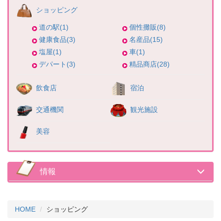
ショッピング
道の駅(1)
個性攤販(8)
健康食品(3)
名産品(15)
塩屋(1)
車(1)
デパート(3)
精品商店(28)
飲食店
宿泊
交通機関
観光施設
美容
情報
HOME
ショッピング