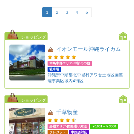
1
2
3
4
5
ショッピング
イオンモール沖縄ライカム
本島中部エリア-中部その他
駐車場
沖縄県中頭郡北中城村アワセ土地区画整
理事業区域内4街区
ショッピング
千草物産
那覇エリア-国際通り周辺
￥1001～￥3000
クレジット
中国語対応