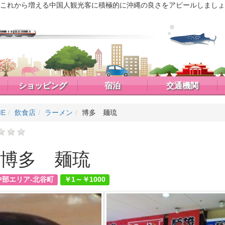
これから増える中国人観光客に積極的に沖縄の良さをアピールしましょ
ショッピング
宿泊
交通機関
ME
飲食店
ラーメン
博多 麺琉
博多 麺琉
中部エリア-北谷町
￥1～￥1000