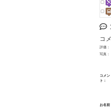
コ
評価：
写真：
コメン
ト：
お名前