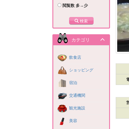
閲覧数 多→少
検索
カテゴリ
飲食店
ショッピング
宿泊
交通機関
観光施設
美容