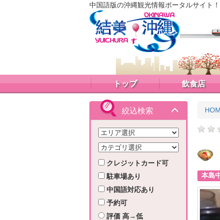
中国語版の沖縄観光情報ポータルサイト！
トップ
飲食店
HO
絞込検索
クレジットカード可
本島
駐車場あり
中国語対応あり
予約可
評価 高→低