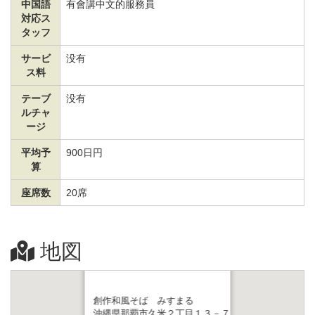
中国語
有會講中文的服務員
対応ス
タッフ
サービ
没有
ス料
テーブ
没有
ルチャ
ージ
平均予
900日円
算
座席数
20席
地図
創作和風そば みすまる
沖縄県那覇市久米２丁目１３－７