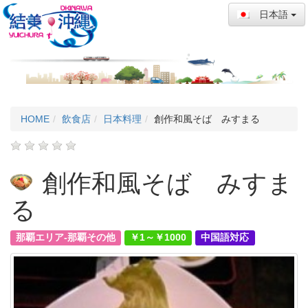
日本語
HOME
飲食店
日本料理
創作和風そば みすまる
創作和風そば みすま
る
那覇エリア-那覇その他
￥1～￥1000
中国語対応