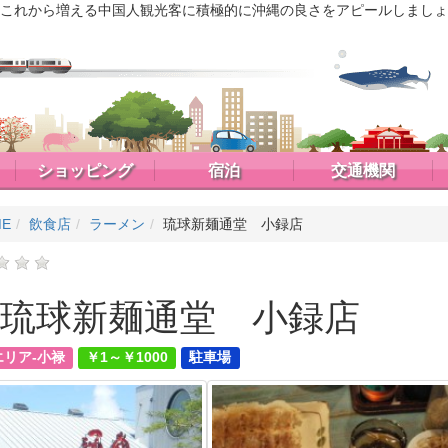
これから増える中国人観光客に積極的に沖縄の良さをアピールしましょ
ショッピング
宿泊
交通機関
ME
飲食店
ラーメン
琉球新麺通堂 小録店
琉球新麺通堂 小録店
エリア-小禄
￥1～￥1000
駐車場