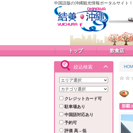
中国語版の沖縄観光情報ポータルサイト！
トップ
飲食店
HO
絞込検索
クレジットカード可
那覇
駐車場あり
中国語対応あり
予約可
評価 高→低