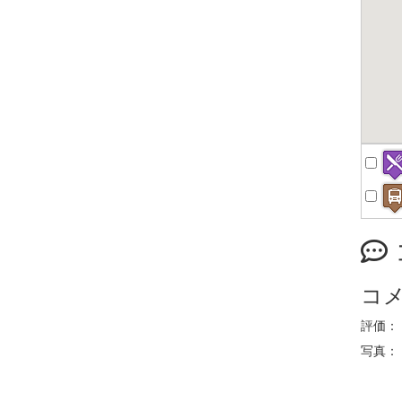
コ
評価：
写真：