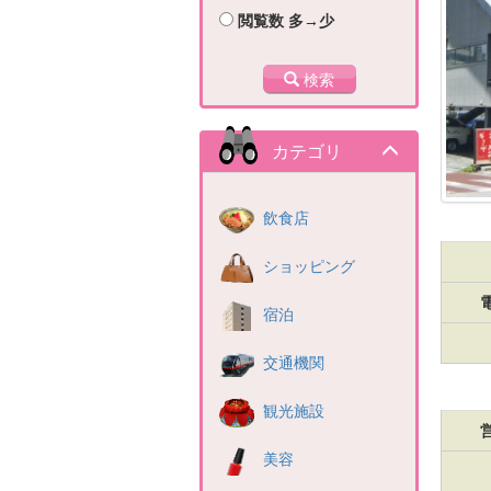
閲覧数 多→少
検索
カテゴリ
飲食店
ショッピング
宿泊
交通機関
観光施設
美容