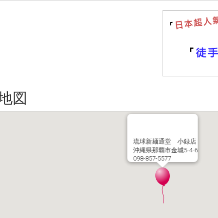
地図
琉球新麺通堂 小録店
沖縄県那覇市金城5-4-6
098-857-5577