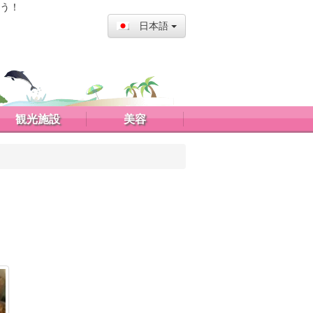
う！
日本語
観光施設
美容