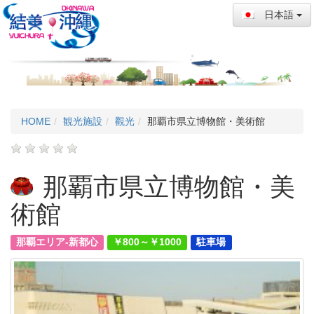
日本語
HOME
観光施設
觀光
那覇市県立博物館・美術館
那覇市県立博物館・美
術館
那覇エリア-新都心
￥800～￥1000
駐車場