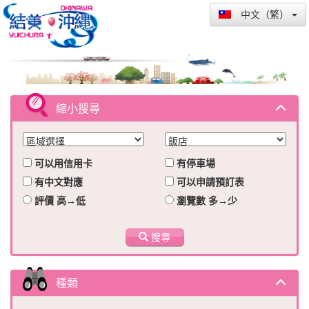
中文（繁）
縮小搜尋
可以用信用卡
有停車場
有中文對應
可以申請預訂表
評價 高→低
瀏覽數 多→少
搜尋
種類