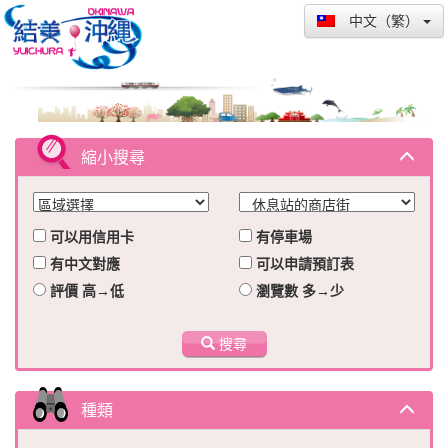
中文（繁）
縮小搜尋
可以用信用卡
有停車場
有中文對應
可以申請預訂表
評價 高→低
瀏覽數 多→少
搜尋
種類