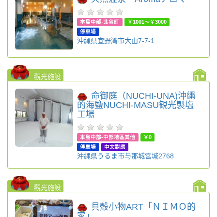
本島中部-北谷町
￥1001～￥3000
停車場
沖縄県宜野湾市大山7-7-1
觀光施設
命御庭（NUCHI-UNA)沖繩
的海鹽NUCHI-MASU観光製塩
工場
本島中部-中部地區其他
￥0
停車場
中文對應
沖縄県うるま市与那城宮城2768
觀光施設
貝殻小物ART「ＮＩＭＯ的
家」