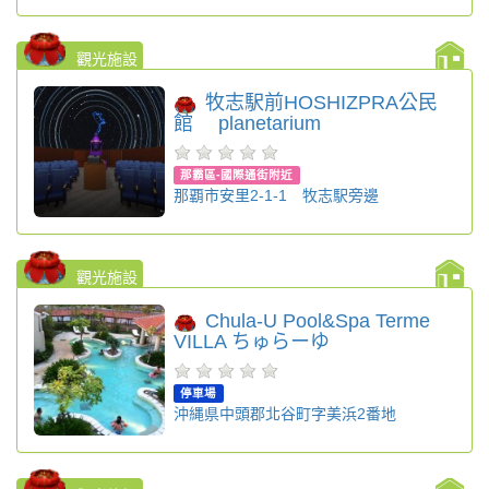
觀光施設
牧志駅前HOSHIZPRA公民
館 planetarium
那霸區-國際通街附近
那覇市安里2-1-1 牧志駅旁邊
觀光施設
Chula-U Pool&Spa Terme
VILLA ちゅらーゆ
停車場
沖縄県中頭郡北谷町字美浜2番地