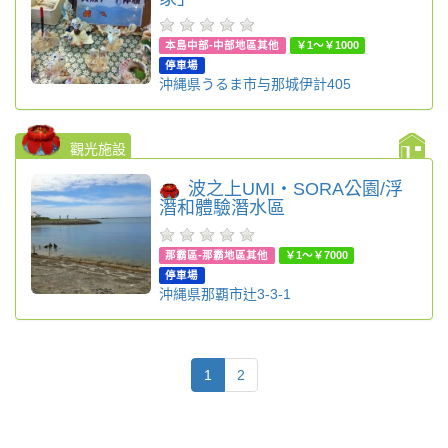
本島中部-中部地區其他
￥1～￥1000
停車場
沖縄県うるま市与那城伊計405
觀光施設
波之上UMI・SORA公園/浮
潛和體驗潛水區
那霸區-那霸地區其他
￥1～￥7000
停車場
沖縄県那覇市辻3-3-1
1
2