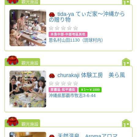
觀光施設
tida-ya てぃだ家～沖縄から
の贈り物
本島中部-中部地區其他
恩名村山田1130（琉球村内）
觀光施設
churakaji 体験工房 美ら風
那霸區-和平通街
￥1～￥1000
沖縄県那覇市牧志3-6-44
觀光施設
天然温泉 Aromaアロマ