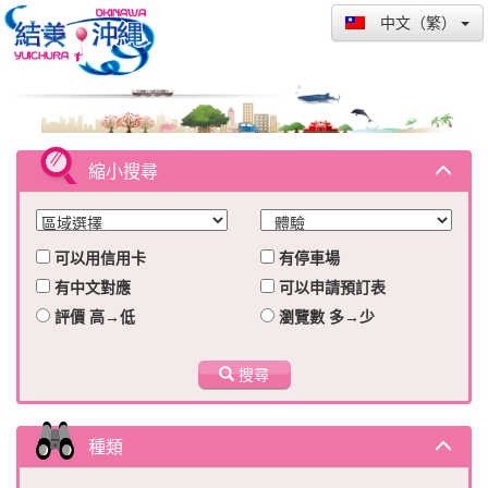
中文（繁）
縮小搜尋
可以用信用卡
有停車場
有中文對應
可以申請預訂表
評價 高→低
瀏覽數 多→少
搜尋
種類