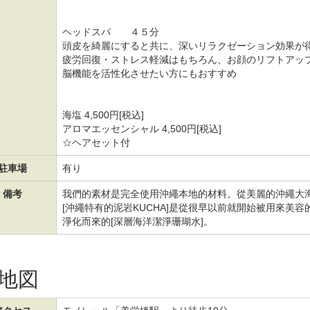
ヘッドスパ ４５分
頭皮を綺麗にすると共に、深いリラクゼーション効果が
疲労回復・ストレス軽減はもちろん、お顔のリフトアッ
脳機能を活性化させたい方にもおすすめ
海塩 4,500円[税込]
アロマエッセンシャル 4,500円[税込]
☆ヘアセット付
駐車場
有り
備考
我們的素材是完全使用沖繩本地的材料。從美麗的沖繩大海
[沖繩特有的泥岩KUCHA]是從很早以前就開始被用來美
淨化而來的[深層海洋潔淨珊瑚水]。
地図