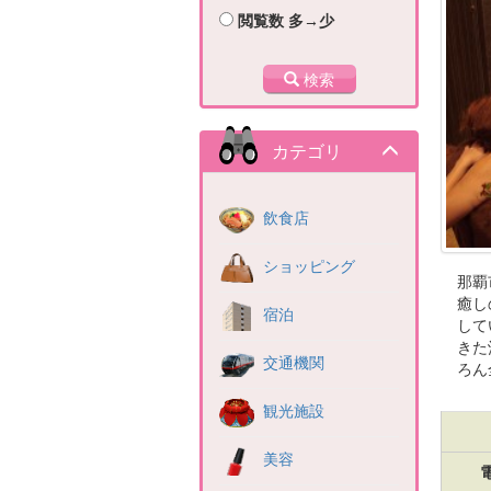
閲覧数 多→少
検索
カテゴリ
飲食店
ショッピング
那覇
癒し
宿泊
して
きた
交通機関
ろん
観光施設
美容