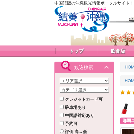
中国語版の沖縄観光情報ポータルサイト！
トップ
飲食店
HO
絞込検索
HO
クレジットカード可
駐車場あり
中国語対応あり
那覇
予約可
評価 高→低