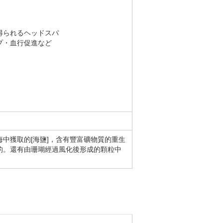
得られるヘッドスパ
プ・血行促進など
中獲取的[海鹽]，含有豐富礦物質的重生
容的。還有由珊瑚經過風化後形成的顆粒中