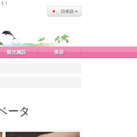
う！
日本語
観光施設
美容
ァベータ