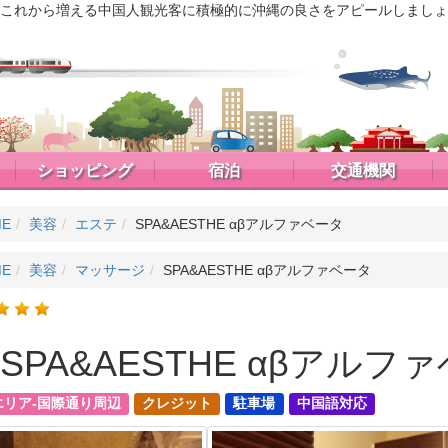
これから増える中国人観光客に積極的に沖縄の良さをアピールしましょ
ショッピング
宿泊
交通機関
ME
美容
エステ
SPA&AESTHE αβアルファベータ
ME
美容
マッサージ
SPA&AESTHE αβアルファベータ
SPA&AESTHE αβアルフ
エリア-国際通り周辺
クレジット
駐車場
中国語対応