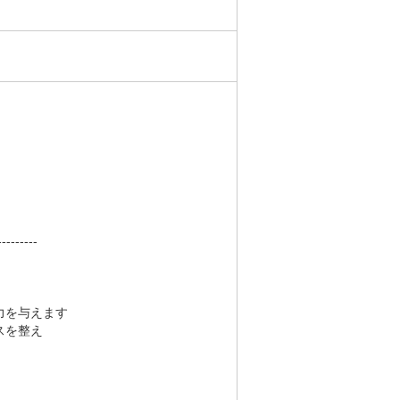
---------
力を与えます
スを整え