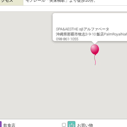
アクセス
モノレール「美栄橋駅」より徒歩10分。
SPA&AESTHE αβアルファベータ
沖縄県那覇市牧志3-9-10 飯店PalmRoyalNah
098-861-1055
飲食店
お買い物