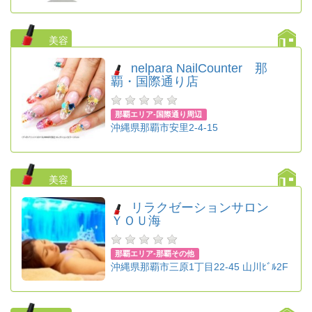
美容
nelpara NailCounter 那
覇・国際通り店
那覇エリア-国際通り周辺
沖縄県那覇市安里2-4-15
美容
リラクゼーションサロン
ＹＯＵ海
那覇エリア-那覇その他
沖縄県那覇市三原1丁目22-45 山川ﾋﾞﾙ2F