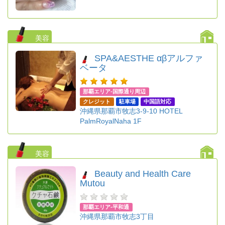
美容
SPA&AESTHE αβアルファ
ベータ
那覇エリア-国際通り周辺
クレジット
駐車場
中国語対応
沖縄県那覇市牧志3-9-10 HOTEL
PalmRoyalNaha 1F
美容
Beauty and Health Care
Mutou
那覇エリア-平和通
沖縄県那覇市牧志3丁目