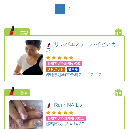
1
2
美容
リンパエステ ハイビスカ
ス
那覇エリア-那覇その他
クレジット
駐車場
沖縄県那覇市金城２－１２－２
美容
Rui・NAIL’s
那覇エリア-国際通り周辺
那覇市牧志2-4-14 3F