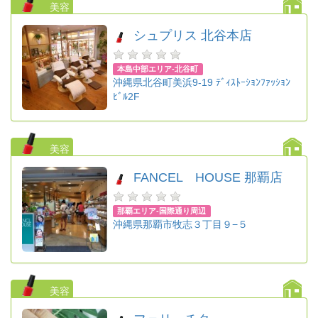
美容
シュプリス 北谷本店
本島中部エリア-北谷町
沖縄県北谷町美浜9-19 ﾃﾞｨｽﾄｰｼｮﾝﾌｧｯｼｮﾝ
ﾋﾞﾙ2F
美容
FANCEL HOUSE 那覇店
那覇エリア-国際通り周辺
沖縄県那覇市牧志３丁目９−５
美容