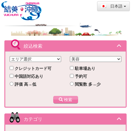
日本語
絞込検索
クレジットカード可
駐車場あり
中国語対応あり
予約可
評価 高→低
閲覧数 多→少
検索
カテゴリ