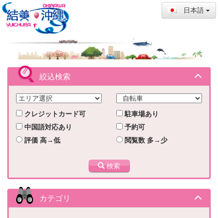
日本語
絞込検索
クレジットカード可
駐車場あり
中国語対応あり
予約可
評価 高→低
閲覧数 多→少
検索
カテゴリ