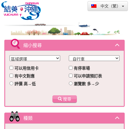
中文（繁）
縮小搜尋
可以用信用卡
有停車場
有中文對應
可以申請預訂表
評價 高→低
瀏覽數 多→少
搜尋
種類