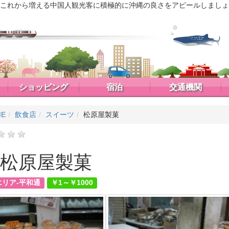
これから増える中国人観光客に積極的に沖縄の良さをアピールしましょ
ショッピング
宿泊
交通機関
ME
飲食店
スイーツ
松原屋製菓
松原屋製菓
エリア-平和通
￥1～￥1000