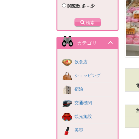
閲覧数 多→少
検索
カテゴリ
飲食店
ショッピング
宿泊
交通機関
観光施設
美容