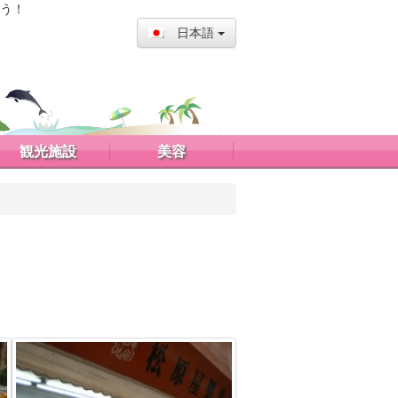
う！
日本語
観光施設
美容