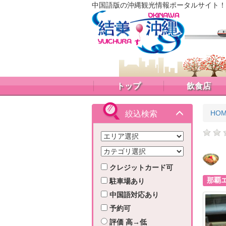
中国語版の沖縄観光情報ポータルサイト！
トップ
飲食店
HO
絞込検索
クレジットカード可
那覇
駐車場あり
中国語対応あり
予約可
評価 高→低