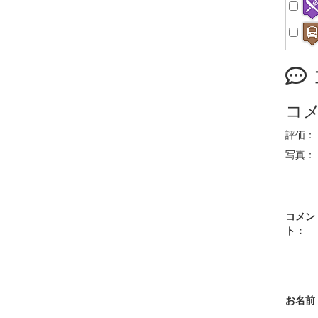
コ
評価：
写真：
コメン
ト：
お名前