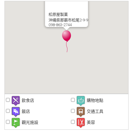
松原屋製菓
沖縄県那覇市松尾2-9-9
098-863-2744
飲食店
購物地點
飯店
交通工具
觀光施設
美容