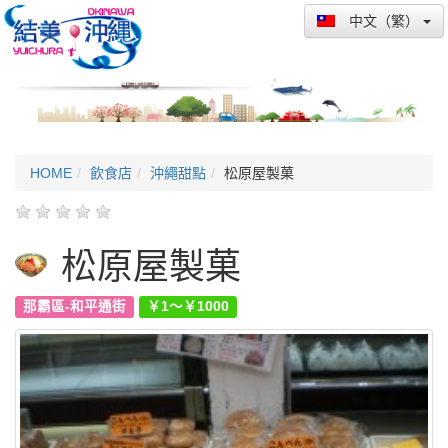
中文（繁）
HOME
飲食店
沖繩甜點
松原屋製菓
松原屋製菓
那霸區-和平通街
￥1～￥1000