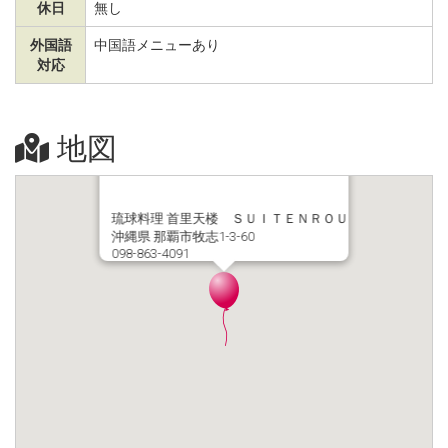
休日
無し
外国語
中国語メニューあり
対応
地図
琉球料理 首里天楼 ＳＵＩＴＥＮＲＯＵ
沖縄県 那覇市牧志1-3-60
098-863-4091