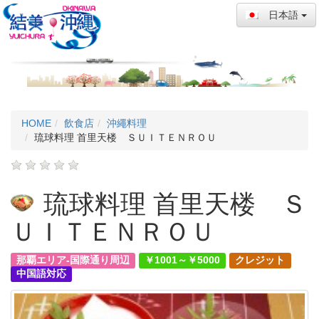
日本語
HOME
飲食店
沖繩料理
琉球料理 首里天楼 ＳＵＩＴＥＮＲＯＵ
琉球料理 首里天楼 Ｓ
ＵＩＴＥＮＲＯＵ
那覇エリア-国際通り周辺
￥1001～￥5000
クレジット
中国語対応