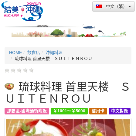
中文（繁）
HOME
飲食店
沖繩料理
琉球料理 首里天楼 ＳＵＩＴＥＮＲＯＵ
琉球料理 首里天楼 Ｓ
ＵＩＴＥＮＲＯＵ
那霸區-國際通街附近
￥1001～￥5000
信用卡
中文對應