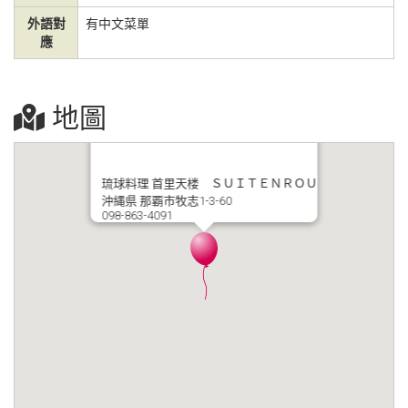
外語對
有中文菜單
應
地圖
琉球料理 首里天楼 ＳＵＩＴＥＮＲＯＵ
沖縄県 那覇市牧志1-3-60
098-863-4091