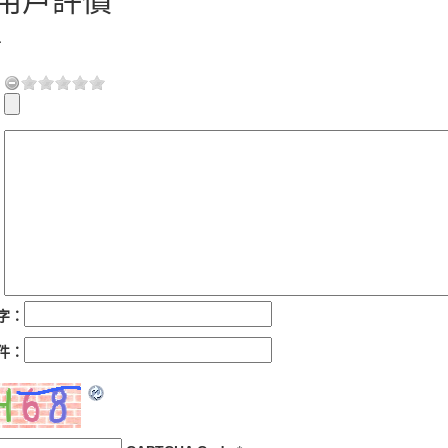
用戶評價
言
字：
件：