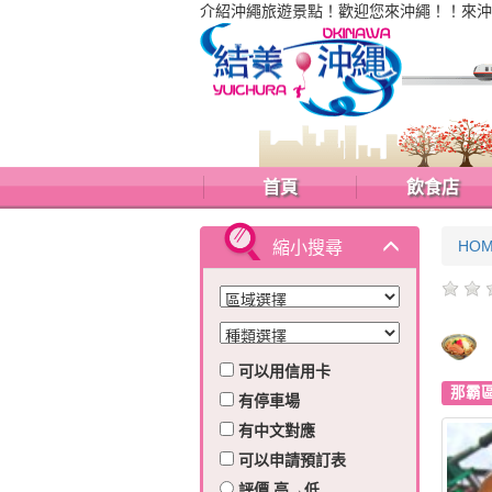
介紹沖繩旅遊景點！歡迎您來沖繩！！來沖
首頁
飲食店
HO
縮小搜尋
可以用信用卡
那霸
有停車場
有中文對應
可以申請預訂表
評價 高→低