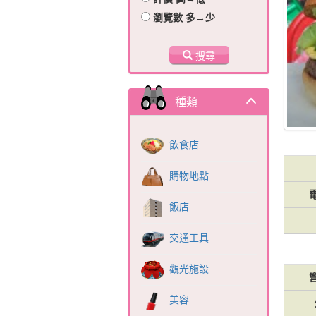
瀏覽數 多→少
搜尋
種類
飲食店
購物地點
飯店
交通工具
觀光施設
美容