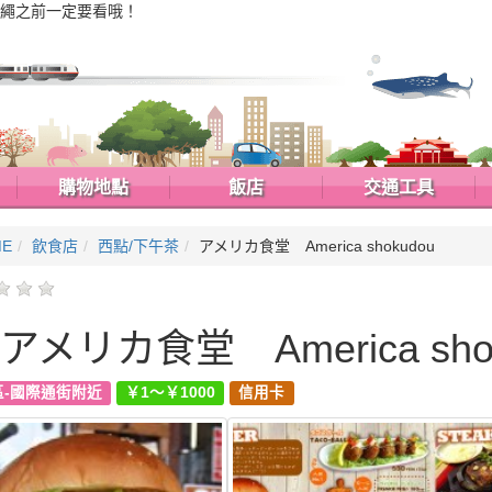
繩之前一定要看哦！
購物地點
飯店
交通工具
ME
飲食店
西點/下午茶
アメリカ食堂 America shokudou
アメリカ食堂 America sho
區-國際通街附近
￥1～￥1000
信用卡