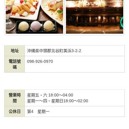
地址
沖縄県中頭郡北谷町美浜3-2-2
電話號
098-926-0970
碼
營業時
星期五・六 18:00～04:00
間
星期一～四・星期日18:00～02:00
公休日
第4 星期一