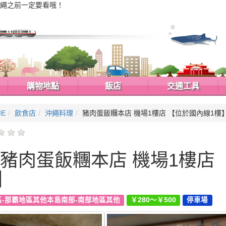
繩之前一定要看哦！
購物地點
飯店
交通工具
ME
飲食店
沖繩料理
豬肉蛋飯糰本店 機場1樓店 【位於國內線1樓
豬肉蛋飯糰本店 機場1樓店 
】
區-那霸地區其他本島南部-南部地區其他
￥280～￥500
停車場