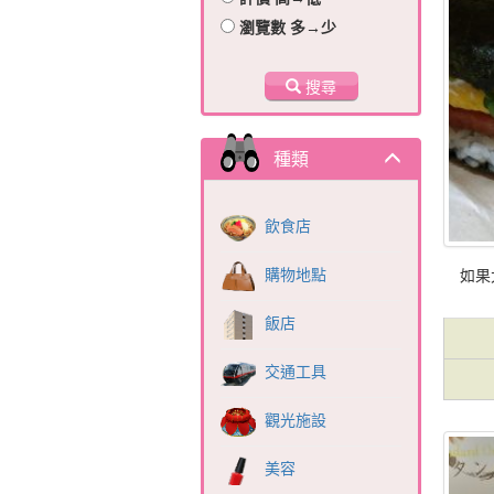
瀏覽數 多→少
搜尋
種類
飲食店
購物地點
如果
飯店
交通工具
觀光施設
美容