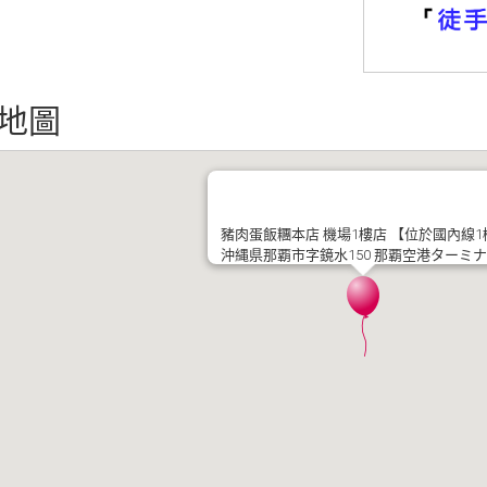
地圖
豬肉蛋飯糰本店 機場1樓店 【位於國內線1
沖縄県那覇市字鏡水150 那覇空港ターミナル