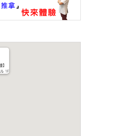
樓】
 1F