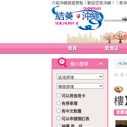
介紹沖繩旅遊景點！歡迎您來沖繩！！來沖
首頁
飲食店
HO
縮小搜尋
可以用信用卡
樓
有停車場
有中文對應
那霸
可以申請預訂表
評價 高→低