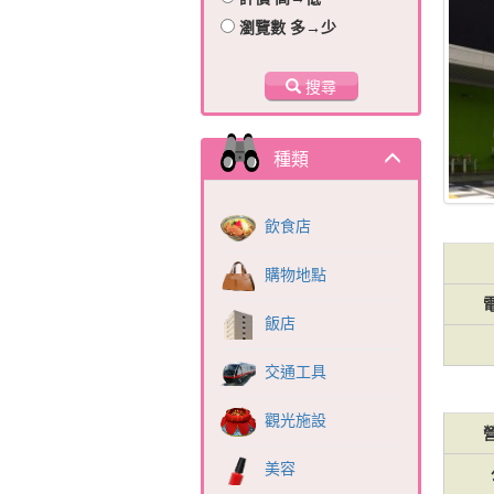
瀏覽數 多→少
搜尋
種類
飲食店
購物地點
飯店
交通工具
觀光施設
美容