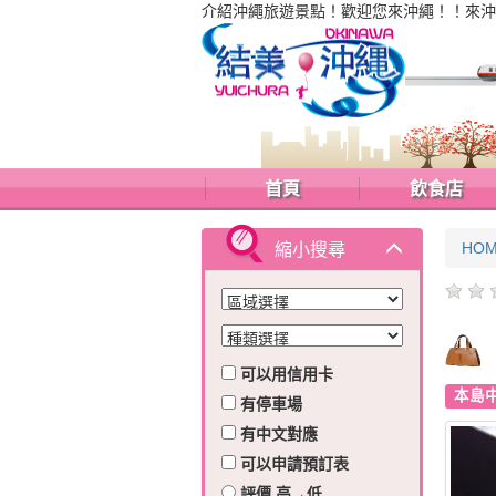
介紹沖繩旅遊景點！歡迎您來沖繩！！來沖
首頁
飲食店
HO
縮小搜尋
可以用信用卡
本島
有停車場
有中文對應
可以申請預訂表
評價 高→低