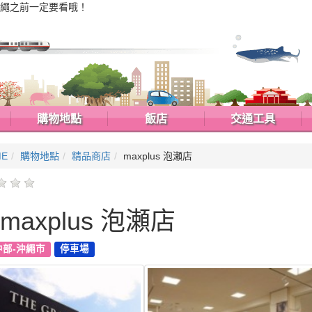
繩之前一定要看哦！
購物地點
飯店
交通工具
ME
購物地點
精品商店
maxplus 泡瀬店
maxplus 泡瀬店
中部-沖繩市
停車場