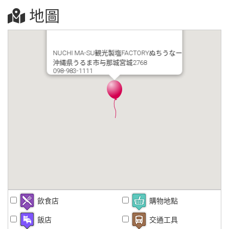
地圖
NUCHI MA-SU観光製塩FACTORYぬちうなー
沖縄県うるま市与那城宮城2768
098-983-1111
飲食店
購物地點
飯店
交通工具