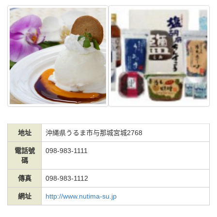
地址
沖縄県うるま市与那城宮城2768
電話號
098-983-1111
碼
傳真
098-983-1112
網址
http://www.nutima-su.jp