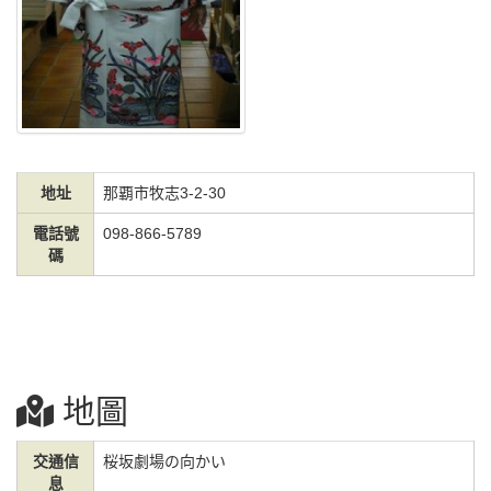
地址
那覇市牧志3-2-30
電話號
098-866-5789
碼
地圖
交通信
桜坂劇場の向かい
息