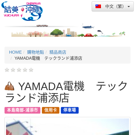
中文（繁）
HOME
購物地點
精品商店
YAMADA電機 テックランド浦添店
YAMADA電機 テック
ランド浦添店
本島南部-浦添市
信用卡
停車場