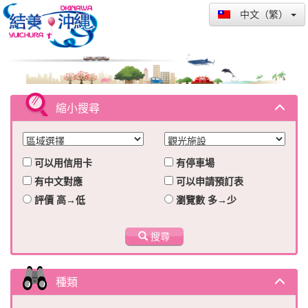
中文（繁）
縮小搜尋
可以用信用卡
有停車場
有中文對應
可以申請預訂表
評價 高→低
瀏覽數 多→少
搜尋
種類