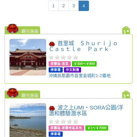
1
2
3
4
觀光施設
首里城 Ｓｈｕｒｉｊｏ
Ｃａｓｔｌｅ Ｐａｒｋ
那霸區-首里
￥300～￥800
停車場
中文對應
沖縄県那覇市首里金城町1-2番地
觀光施設
波之上UMI・SORA公園/浮
潛和體驗潛水區
那霸區-那霸地區其他
￥1～￥7000
停車場